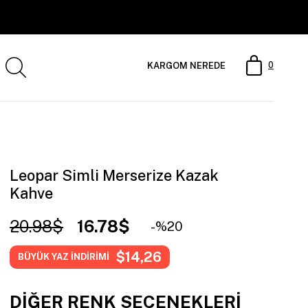
0
KARGOM NEREDE
Leopar Simli Merserize Kazak
Kahve
20.98$
16.78$
20
$14,26
BÜYÜK YAZ İNDİRİMİ
DIĞER RENK SEÇENEKLERI