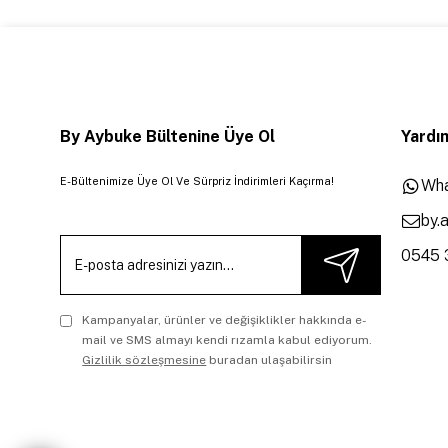
By Aybuke Bültenine Üye Ol
Yardım
E-Bültenimize Üye Ol Ve Sürpriz İndirimleri Kaçırma!
Wha
by.
0545 
Kampanyalar, ürünler ve değişiklikler hakkında e-
mail ve SMS almayı kendi rızamla kabul ediyorum.
Gizlilik sözleşmesine
buradan ulaşabilirsin