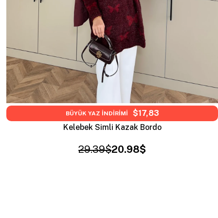
$17,83
BÜYÜK YAZ İNDİRİMİ
Kelebek Simli Kazak Bordo
29.39$
20.98$