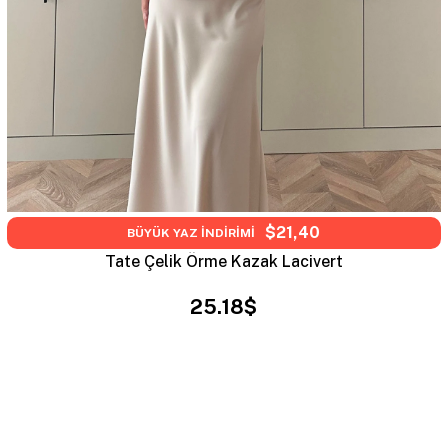
$21,40
BÜYÜK YAZ İNDİRİMİ
Tate Çelik Örme Kazak Lacivert
25.18$