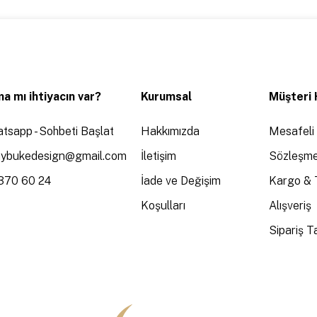
a mı ihtiyacın var?
Kurumsal
Müşteri 
tsapp - Sohbeti Başlat
Hakkımızda
Mesafeli 
aybukedesign@gmail.com
İletişim
Sözleşme
370 60 24
İade ve Değişim
Kargo & 
Koşulları
Alışveriş
Sipariş Ta