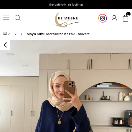
Güvenli ve Hızlı Teslimat
0
Maya Simli Merserize Kazak Lacivert