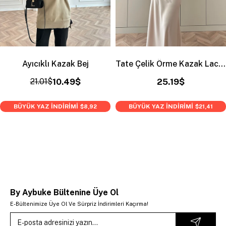
Ayıcıklı Kazak Bej
Tate Çelik Örme Kazak Lacivert
21.01$
10.49$
25.19$
BÜYÜK YAZ İNDİRİMİ
BÜYÜK YAZ İNDİRİMİ
$8,92
$21,41
By Aybuke Bültenine Üye Ol
E-Bültenimize Üye Ol Ve Sürpriz İndirimleri Kaçırma!