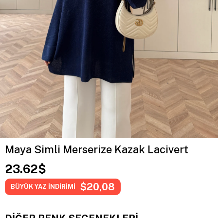
Maya Simli Merserize Kazak Lacivert
23.62$
$20,08
BÜYÜK YAZ İNDİRİMİ