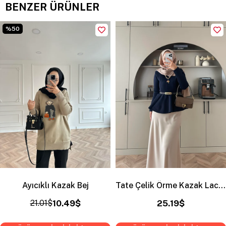
BENZER ÜRÜNLER
%50
Ayıcıklı Kazak Bej
Tate Çelik Örme Kazak Lacivert
21.01$
10.49$
25.19$