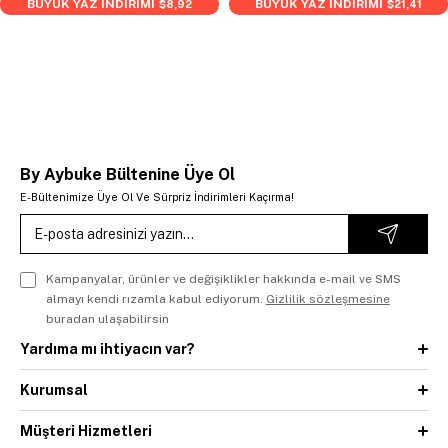
BÜYÜK YAZ İNDİRİMİ
BÜYÜK YAZ İNDİRİMİ
$8,92
$21,41
By Aybuke Bültenine Üye Ol
E-Bültenimize Üye Ol Ve Sürpriz İndirimleri Kaçırma!
Kampanyalar, ürünler ve değişiklikler hakkında e-mail ve SMS
almayı kendi rızamla kabul ediyorum.
Gizlilik sözleşmesine
buradan ulaşabilirsin
Yardıma mı ihtiyacın var?
Kurumsal
Müşteri Hizmetleri