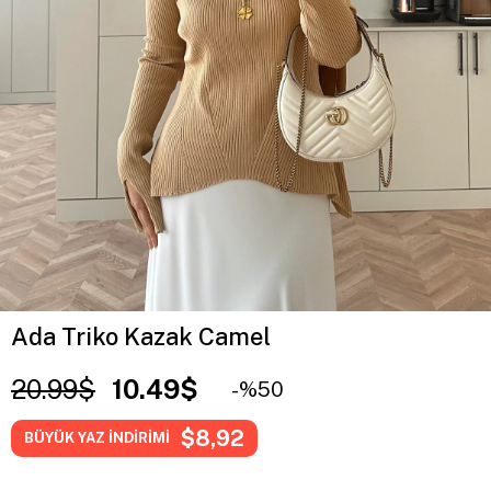
Ada Triko Kazak Camel
20.99$
10.49$
50
$8,92
BÜYÜK YAZ İNDİRİMİ