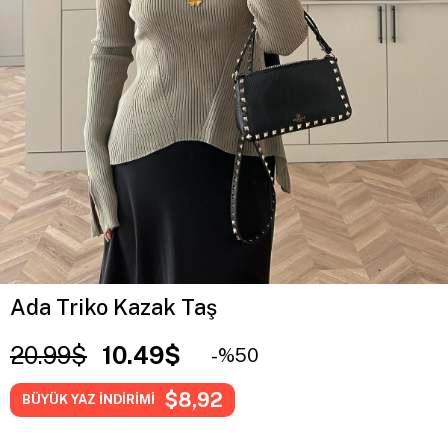
Ada Triko Kazak Taş
20.99$
10.49$
50
$8,92
BÜYÜK YAZ İNDİRİMİ