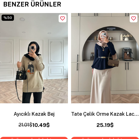
BENZER ÜRÜNLER
%50
Ayıcıklı Kazak Bej
Tate Çelik Örme Kazak Lacivert
21.01$
10.49$
25.19$