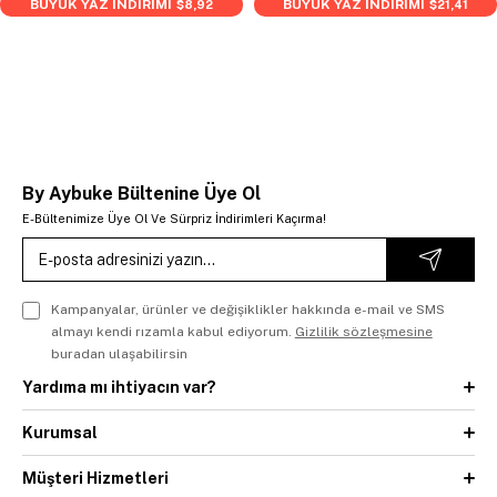
BÜYÜK YAZ İNDİRİMİ
BÜYÜK YAZ İNDİRİMİ
$8,92
$21,41
By Aybuke Bültenine Üye Ol
E-Bültenimize Üye Ol Ve Sürpriz İndirimleri Kaçırma!
Kampanyalar, ürünler ve değişiklikler hakkında e-mail ve SMS
almayı kendi rızamla kabul ediyorum.
Gizlilik sözleşmesine
buradan ulaşabilirsin
Yardıma mı ihtiyacın var?
Kurumsal
Müşteri Hizmetleri