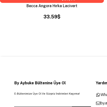
Becca Angora Hırka Lacivert
33.59$
By Aybuke Bültenine Üye Ol
Yardım
E-Bültenimize Üye Ol Ve Sürpriz İndirimleri Kaçırma!
Wha
by.