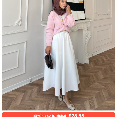
$28,55
BÜYÜK YAZ İNDİRİMİ