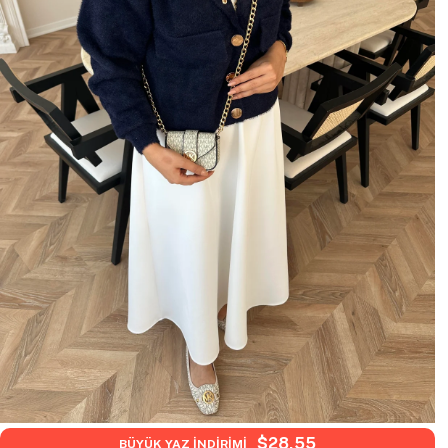
$28,55
BÜYÜK YAZ İNDİRİMİ