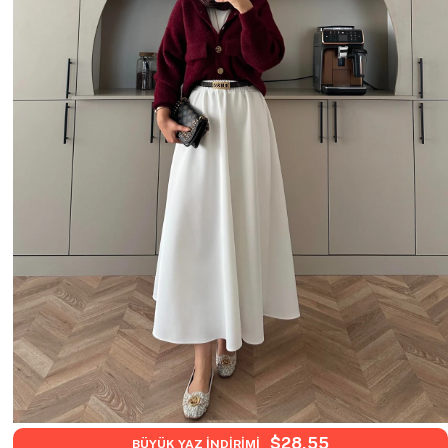
$28,55
BÜYÜK YAZ İNDİRİMİ