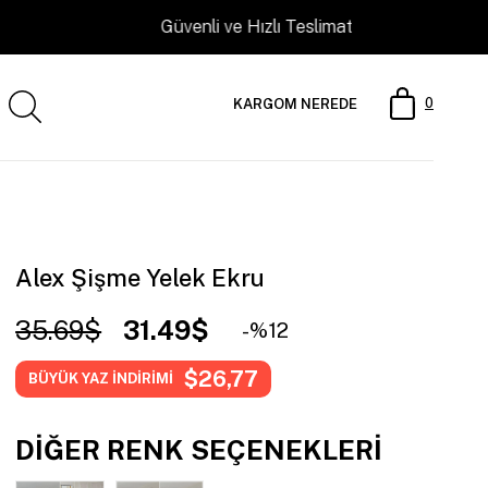
0
KARGOM NEREDE
Alex Şişme Yelek Ekru
35.69$
31.49$
12
$26,77
BÜYÜK YAZ İNDİRİMİ
DIĞER RENK SEÇENEKLERI