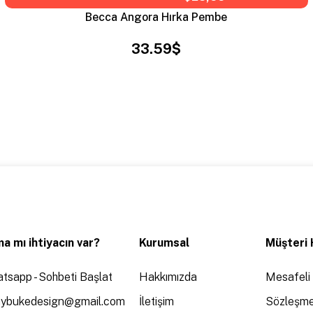
Becca Angora Hırka Pembe
33.59$
a mı ihtiyacın var?
Kurumsal
Müşteri 
tsapp - Sohbeti Başlat
Hakkımızda
Mesafeli 
aybukedesign@gmail.com
İletişim
Sözleşme