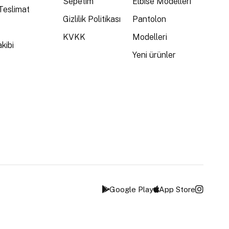
Sepetim
Elbise Modelleri
Teslimat
Gizlilik Politikası
Pantolon
KVKK
Modelleri
kibi
Yeni ürünler
Google Play
App Store