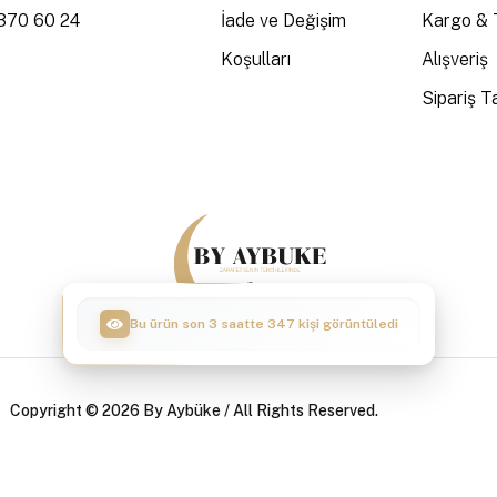
370 60 24
İade ve Değişim
Kargo & 
Koşulları
Alışveriş
Sipariş Ta
Bu ürün son 3 saatte 42 kişi sepete ekledi
Copyright © 2026 By Aybüke / All Rights Reserved.
|