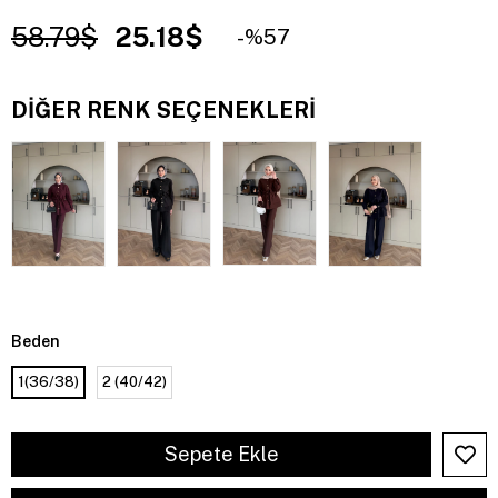
58.79$
25.18$
57
DIĞER RENK SEÇENEKLERI
Beden
1(36/38)
2 (40/42)