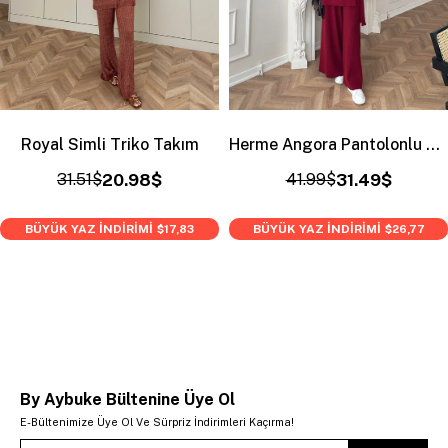
Royal Simli Triko Takım
Herme Angora Pantolonlu Takım Bordo
31.51$
20.98$
41.99$
31.49$
BÜYÜK YAZ İNDİRİMİ
BÜYÜK YAZ İNDİRİMİ
$17,83
$26,77
By Aybuke Bültenine Üye Ol
E-Bültenimize Üye Ol Ve Sürpriz İndirimleri Kaçırma!