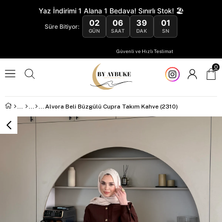
Yaz İndirimi 1 Alana 1 Bedava! Sınırlı Stok! 🏖️
02
06
39
00
Süre Bitiyor:
GÜN
SAAT
DAK
SN
Güvenli ve Hızlı Teslimat
0
Alvora Beli Büzgülü Cupra Takım Kahve (2310)