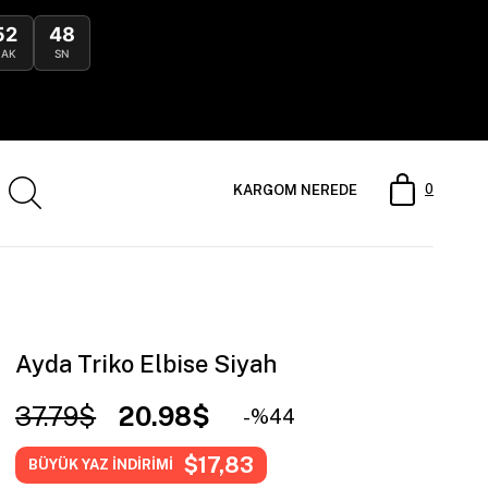
52
46
DAK
SN
0
KARGOM NEREDE
Ayda Triko Elbise Siyah
37.79$
20.98$
44
$17,83
BÜYÜK YAZ İNDİRİMİ