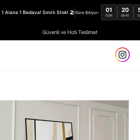
01
20
 1 Alana 1 Bedava! Sınırlı Stok! 🏖️
Süre Bitiyor:
GÜN
SAAT
Güvenli ve Hızlı Teslimat