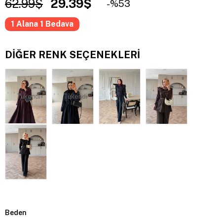
62.99$
29.39$
53
1 Alana 1 Bedava
DIĞER RENK SEÇENEKLERI
Tükendi
Tükendi
Beden