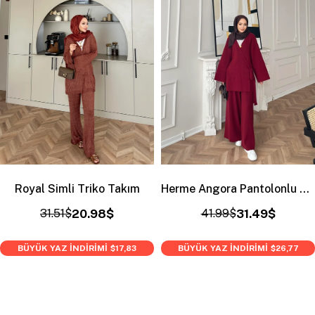
Royal Simli Triko Takım
Herme Angora Pantolonlu Takım Bordo
31.51$
20.98$
41.99$
31.49$
BÜYÜK YAZ İNDİRİMİ
BÜYÜK YAZ İNDİRİMİ
$17,83
$26,77