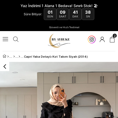
Yaz İndirimi 1 Alana 1 Bedava! Sınırlı Stok! 🏖️
01
09
41
37
Süre Bitiyor:
GÜN
SAAT
DAK
SN
Güvenli ve Hızlı Teslimat
0
Capri Yaka Detaylı Kot Takım Siyah (2014)