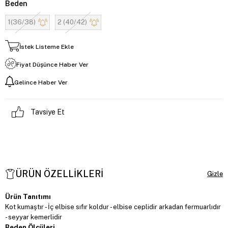
Beden
1(36/38)
2 (40/42)
İstek Listeme Ekle
Fiyat Düşünce Haber Ver
Gelince Haber Ver
Tavsiye Et
ÜRÜN ÖZELLIKLERI
Ürün Tanıtımı
Kot kumaştır - İç elbise sıfır koldur - elbise ceplidir arkadan fermuarlıdır
- seyyar kemerlidir
Beden Ölçüleri