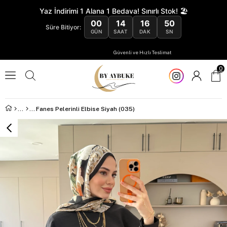
Yaz İndirimi 1 Alana 1 Bedava! Sınırlı Stok! 🏖️
00
14
16
49
Süre Bitiyor:
GÜN
SAAT
DAK
SN
Güvenli ve Hızlı Teslimat
0
Fanes Pelerinli Elbise Siyah (035)