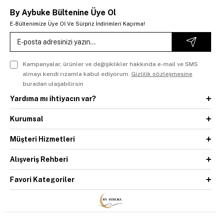
By Aybuke Bültenine Üye Ol
E-Bültenimize Üye Ol Ve Sürpriz İndirimleri Kaçırma!
Kampanyalar, ürünler ve değişiklikler hakkında e-mail ve SMS
almayı kendi rızamla kabul ediyorum.
Gizlilik sözleşmesine
buradan ulaşabilirsin
Yardıma mı ihtiyacın var?
Kurumsal
Müşteri Hizmetleri
Alışveriş Rehberi
Favori Kategoriler