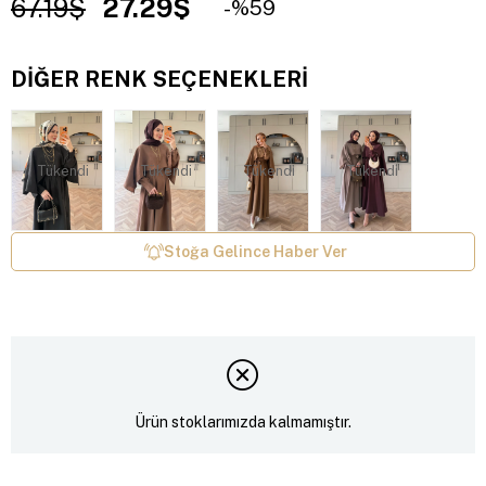
67.19$
27.29$
59
DIĞER RENK SEÇENEKLERI
Tükendi
Tükendi
Tükendi
Tükendi
Stoğa Gelince Haber Ver
Ürün stoklarımızda kalmamıştır.