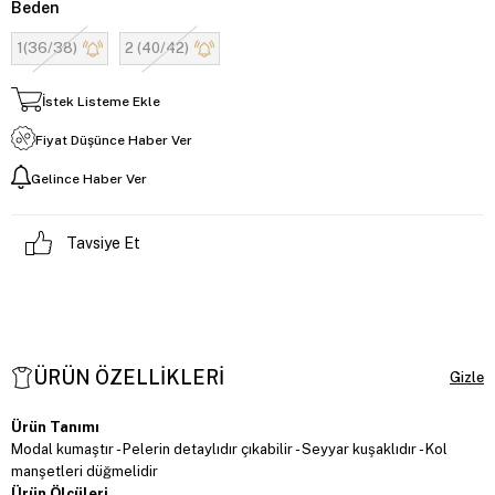
Beden
1(36/38)
2 (40/42)
İstek Listeme Ekle
Fiyat Düşünce Haber Ver
Gelince Haber Ver
Tavsiye Et
ÜRÜN ÖZELLIKLERI
Ürün Tanımı
Modal kumaştır - Pelerin detaylıdır çıkabilir - Seyyar kuşaklıdır - Kol
manşetleri düğmelidir
Ürün Ölçüleri