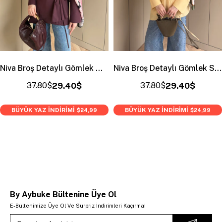
Niva Broş Detaylı Gömlek Mürdüm (4406)
Niva Broş Detaylı Gömlek Sarı (4406)
37.80$
29.40$
37.80$
29.40$
BÜYÜK YAZ İNDİRİMİ
BÜYÜK YAZ İNDİRİMİ
$24,99
$24,99
By Aybuke Bültenine Üye Ol
E-Bültenimize Üye Ol Ve Sürpriz İndirimleri Kaçırma!