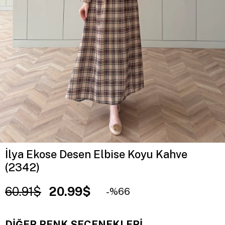
İlya Ekose Desen Elbise Koyu Kahve
(2342)
60.91$
20.99$
66
DIĞER RENK SEÇENEKLERI