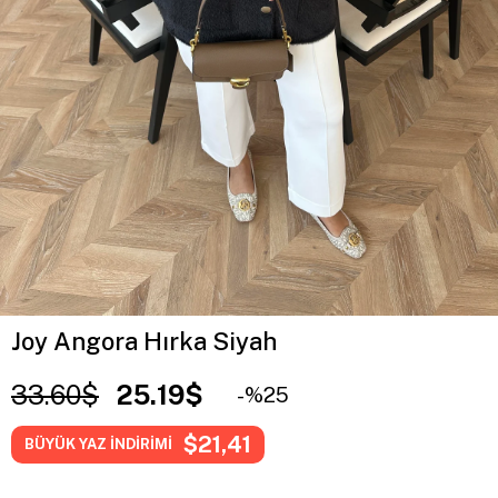
Joy Angora Hırka Siyah
33.60$
25.19$
25
$21,41
BÜYÜK YAZ İNDİRİMİ