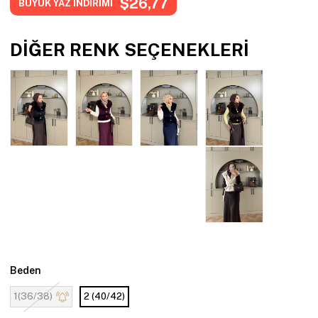
$26,77
BÜYÜK YAZ İNDİRİMİ
DIĞER RENK SEÇENEKLERI
Beden
1(36/38)
2 (40/42)