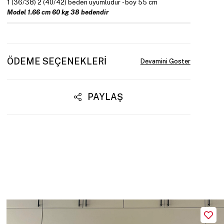
1 (36/38) 2 (40/42) beden uyumludur - boy 55 cm
Model 1.66 cm 60 kg 38 bedendir
ÖDEME SEÇENEKLERI
PAYLAŞ