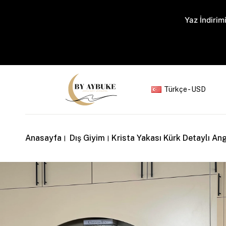
Yaz İndirimi
Türkçe - USD
Anasayfa
Dış Giyim
Krista Yakası Kürk Detaylı An