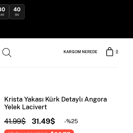
30
38
DAK
SN
0
KARGOM NEREDE
Krista Yakası Kürk Detaylı Angora
Yelek Lacivert
41.99$
31.49$
25