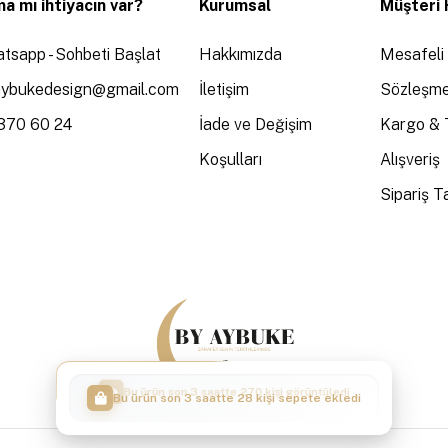
a mı ihtiyacın var?
Kurumsal
Müşteri 
tsapp - Sohbeti Başlat
Hakkımızda
Mesafeli 
aybukedesign@gmail.com
İletişim
Sözleşme
370 60 24
İade ve Değişim
Kargo & 
Koşulları
Alışveriş
Sipariş Ta
Bu ürün son 3 saatte 28 kişi sepete ekledi