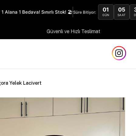
01
05
 1 Alana 1 Bedava! Sınırlı Stok! 🏖️
Süre Bitiyor:
GÜN
SAAT
Güvenli ve Hızlı Teslimat
gora Yelek Lacivert