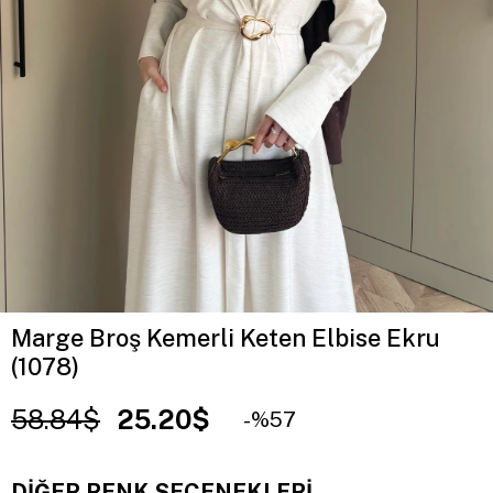
Marge Broş Kemerli Keten Elbise Ekru
(1078)
58.84$
25.20$
57
DIĞER RENK SEÇENEKLERI