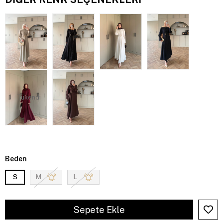
Tükendi
Beden
S
M
L