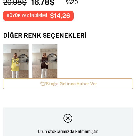
20.98$
16.78$
20
$14,26
BÜYÜK YAZ İNDİRİMİ
DIĞER RENK SEÇENEKLERI
Tükendi
Tükendi
Stoğa Gelince Haber Ver
Ürün stoklarımızda kalmamıştır.