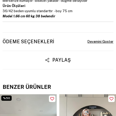
Merserize kumaştır - bisiklet yakadır - düğme detaylıdır
Ürün Ölçüleri
36/42 beden uyumlu standarttır - boy 75 cm
Model 1.66 cm 60 kg 38 bedendir
ÖDEME SEÇENEKLERI
PAYLAŞ
BENZER ÜRÜNLER
%50