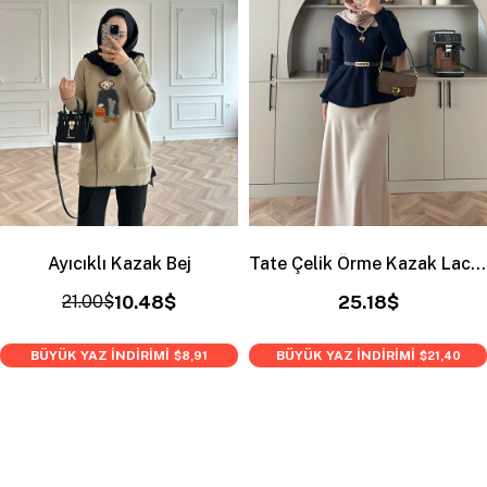
Ayıcıklı Kazak Bej
Tate Çelik Örme Kazak Lacivert
21.00$
10.48$
25.18$
BÜYÜK YAZ İNDİRİMİ
BÜYÜK YAZ İNDİRİMİ
$8,91
$21,40