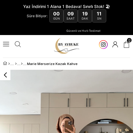
Yaz İndirimi 1 Alana 1 Bedava! Sınırlı Stok! 🏖️
00
09
19
10
Süre Bitiyor:
GÜN
SAAT
DAK
SN
Güvenli ve Hızlı Teslimat
0
Marie Merserize Kazak Kahve