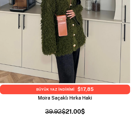
$17,85
BÜYÜK YAZ İNDİRİMİ
Moira Saçaklı Hırka Haki
39.92$
21.00$