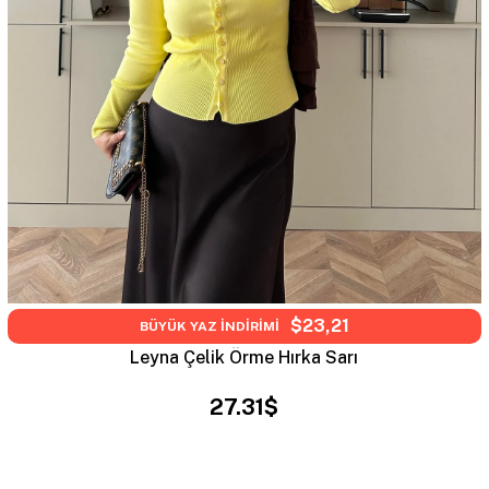
$23,21
BÜYÜK YAZ İNDİRİMİ
Leyna Çelik Örme Hırka Sarı
27.31$