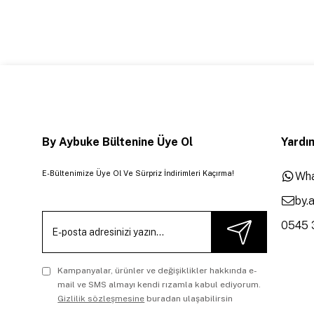
By Aybuke Bültenine Üye Ol
Yardım
E-Bültenimize Üye Ol Ve Sürpriz İndirimleri Kaçırma!
Wha
by.
0545 
Kampanyalar, ürünler ve değişiklikler hakkında e-
mail ve SMS almayı kendi rızamla kabul ediyorum.
Gizlilik sözleşmesine
buradan ulaşabilirsin