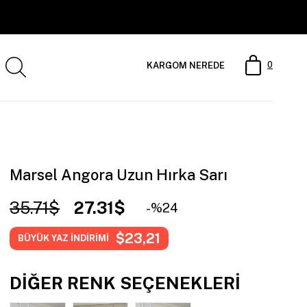
0
KARGOM NEREDE
Marsel Angora Uzun Hırka Sarı
35.71$
27.31$
24
$23,21
BÜYÜK YAZ İNDİRİMİ
DIĞER RENK SEÇENEKLERI