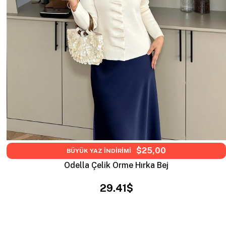
$25,00
BÜYÜK YAZ İNDİRİMİ
Odella Çelik Örme Hırka Bej
29.41$