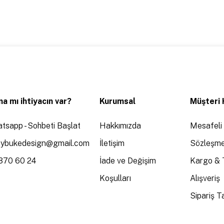
a mı ihtiyacın var?
Kurumsal
Müşteri 
tsapp - Sohbeti Başlat
Hakkımızda
Mesafeli 
aybukedesign@gmail.com
İletişim
Sözleşme
370 60 24
İade ve Değişim
Kargo & 
Koşulları
Alışveriş
Sipariş Ta