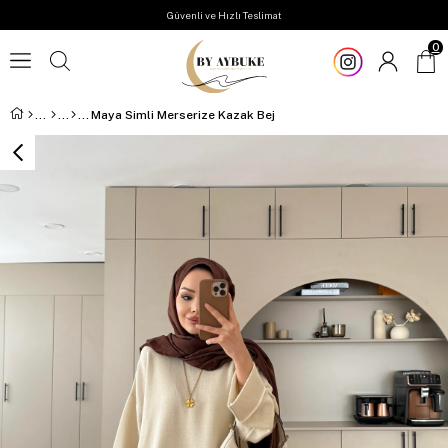
Güvenli ve Hızlı Teslimat
0
Maya Simli Merserize Kazak Bej