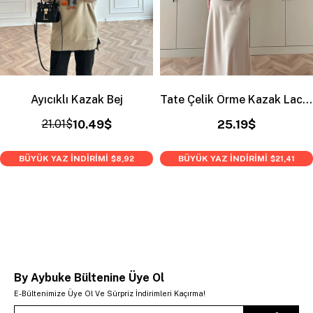
Ayıcıklı Kazak Bej
Tate Çelik Örme Kazak Lacivert
21.01$
10.49$
25.19$
BÜYÜK YAZ İNDİRİMİ
BÜYÜK YAZ İNDİRİMİ
$8,92
$21,41
By Aybuke Bültenine Üye Ol
E-Bültenimize Üye Ol Ve Sürpriz İndirimleri Kaçırma!