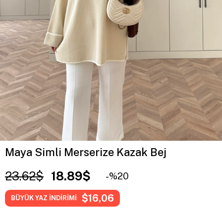
Maya Simli Merserize Kazak Bej
23.62$
18.89$
20
$16,06
BÜYÜK YAZ İNDİRİMİ