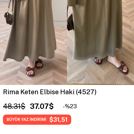
Rima Keten Elbise Haki (4527)
48.31$
37.07$
23
$31,51
BÜYÜK YAZ İNDİRİMİ