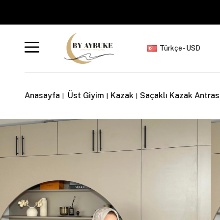
Türkçe - USD
Anasayfa
Üst Giyim
Kazak
Saçaklı Kazak Antras