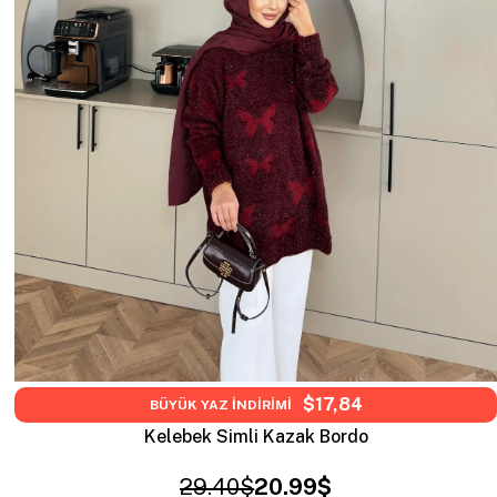
$17,84
BÜYÜK YAZ İNDİRİMİ
Kelebek Simli Kazak Bordo
29.40$
20.99$