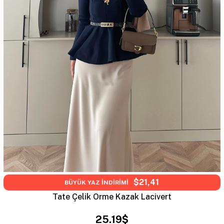
$21,41
BÜYÜK YAZ İNDİRİMİ
Tate Çelik Örme Kazak Lacivert
25.19$