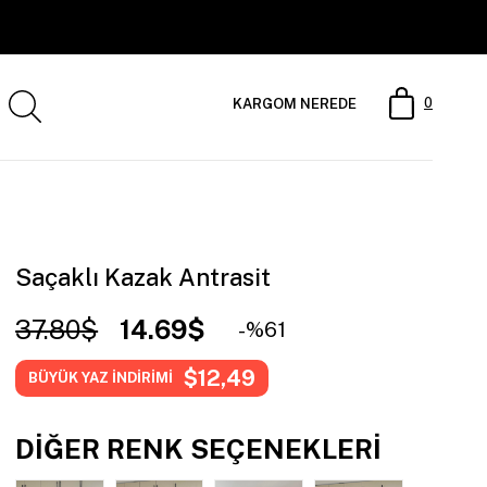
0
KARGOM NEREDE
Saçaklı Kazak Antrasit
37.80$
14.69$
61
$12,49
BÜYÜK YAZ İNDİRİMİ
DIĞER RENK SEÇENEKLERI