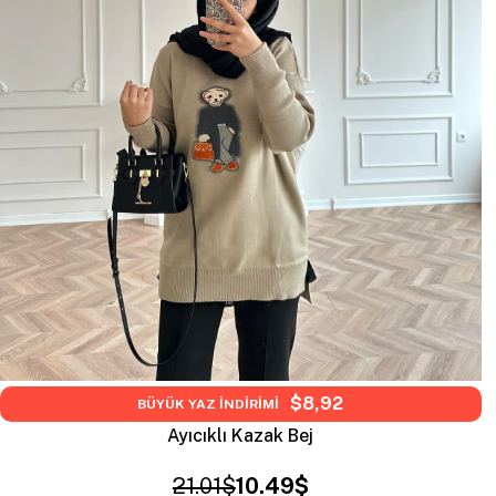
$8,92
BÜYÜK YAZ İNDİRİMİ
Ayıcıklı Kazak Bej
21.01$
10.49$