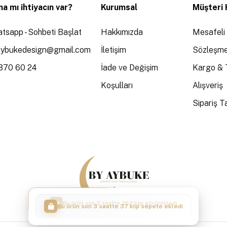
a mı ihtiyacın var?
Kurumsal
Müşteri 
tsapp - Sohbeti Başlat
Hakkımızda
Mesafeli 
aybukedesign@gmail.com
İletişim
Sözleşme
370 60 24
İade ve Değişim
Kargo & 
Koşulları
Alışveriş
Sipariş Ta
Bu ürün son 3 saatte 37 kişi sepete ekledi