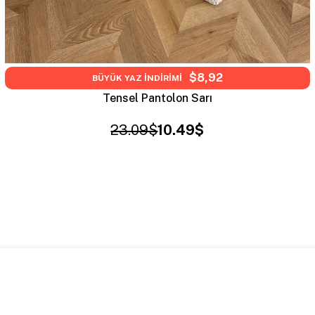
$8,92
BÜYÜK YAZ İNDİRİMİ
Tensel Pantolon Sarı
23.09$
10.49$