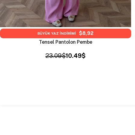
$8,92
BÜYÜK YAZ İNDİRİMİ
Tensel Pantolon Pembe
23.09$
10.49$