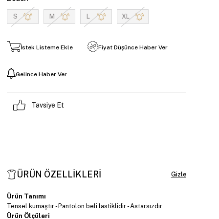
S
M
L
XL
İstek Listeme Ekle
Fiyat Düşünce Haber Ver
Gelince Haber Ver
Tavsiye Et
ÜRÜN ÖZELLIKLERI
Ürün Tanımı
Tensel kumaştır - Pantolon beli lastiklidir - Astarsızdır
Ürün Ölçüleri