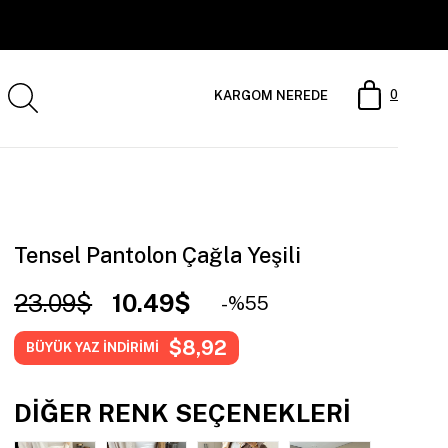
0
KARGOM NEREDE
Tensel Pantolon Çağla Yeşili
23.09$
10.49$
55
$8,92
BÜYÜK YAZ İNDİRİMİ
DIĞER RENK SEÇENEKLERI