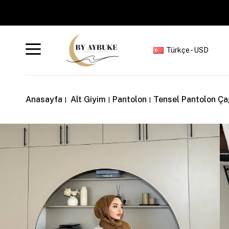
Türkçe - USD
Anasayfa
Alt Giyim
Pantolon
Tensel Pantolon Çağ