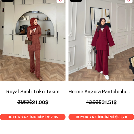
Royal Simli Triko Takım
Herme Angora Pantolonlu Takım Bordo
31.53$
21.00$
42.02$
31.51$
BÜYÜK YAZ İNDİRİMİ
BÜYÜK YAZ İNDİRİMİ
$17,85
$26,78