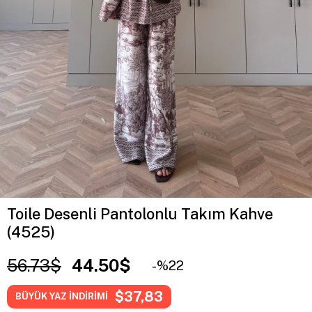
Toile Desenli Pantolonlu Takım Kahve
(4525)
56.73$
44.50$
22
$37,83
BÜYÜK YAZ İNDİRİMİ