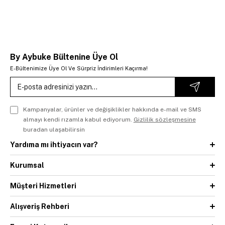
By Aybuke Bültenine Üye Ol
E-Bültenimize Üye Ol Ve Sürpriz İndirimleri Kaçırma!
Kampanyalar, ürünler ve değişiklikler hakkında e-mail ve SMS
almayı kendi rızamla kabul ediyorum.
Gizlilik sözleşmesine
buradan ulaşabilirsin
Yardıma mı ihtiyacın var?
Kurumsal
Müşteri Hizmetleri
Alışveriş Rehberi