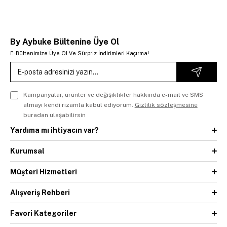
By Aybuke Bültenine Üye Ol
E-Bültenimize Üye Ol Ve Sürpriz İndirimleri Kaçırma!
Kampanyalar, ürünler ve değişiklikler hakkında e-mail ve SMS
almayı kendi rızamla kabul ediyorum.
Gizlilik sözleşmesine
buradan ulaşabilirsin
Yardıma mı ihtiyacın var?
Kurumsal
Müşteri Hizmetleri
Alışveriş Rehberi
Favori Kategoriler