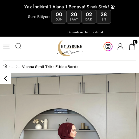
Yaz İndirimi 1 Alana 1 Bedava! Sınırlı Stok! 🏖️
00
20
02
27
Süre Bitiyor:
GÜN
SAAT
DAK
SN
Güvenli ve Hızlı Teslimat
0
Vienna Simli Triko Elbise Bordo