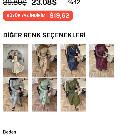
39.89$
23.08$
42
$19,62
BÜYÜK YAZ İNDİRİMİ
DIĞER RENK SEÇENEKLERI
Tükendi
Tükendi
Tükendi
Tükendi
Tükendi
Beden