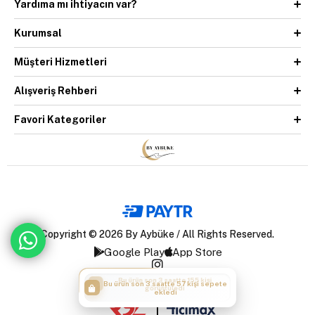
Yardıma mı ihtiyacın var?
Kurumsal
Müşteri Hizmetleri
Alışveriş Rehberi
Favori Kategoriler
Copyright © 2026 By Aybüke / All Rights Reserved.
Google Play
App Store
Bu ürün son 3 saatte 57 kişi sepete
ekledi
|