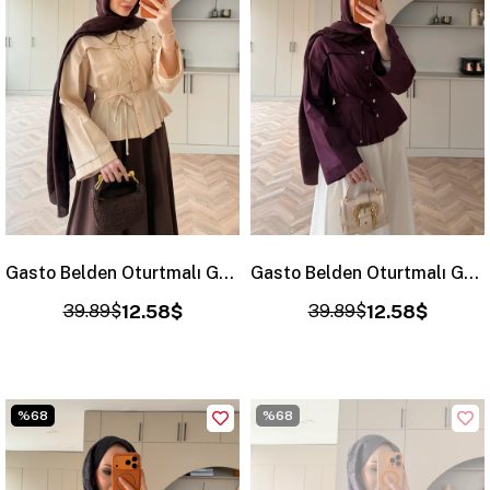
Gasto Belden Oturtmalı Gömlek Bej (2015)
Gasto Belden Oturtmalı Gömlek Mürdüm (2015)
39.89$
12.58$
39.89$
12.58$
%68
%68