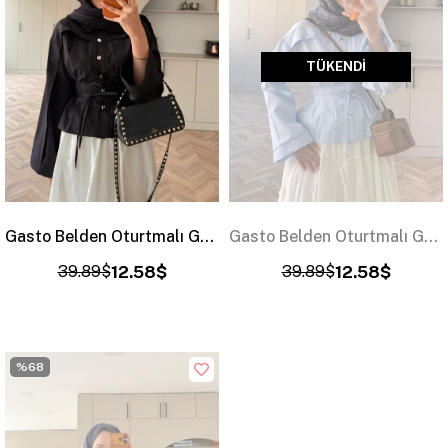
TÜKENDI
Gasto Belden Oturtmalı Gömlek Siyah (2015)
Gasto Belden Oturtmalı Gömlek Bebe Mavi (2015)
39.89$
12.58$
39.89$
12.58$
%68