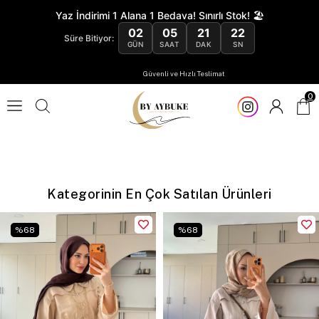
Yaz İndirimi 1 Alana 1 Bedava! Sınırlı Stok! 🏖️
02
05
21
21
Süre Bitiyor:
GÜN
SAAT
DAK
SN
Güvenli ve Hızlı Teslimat
0
Kategorinin En Çok Satılan Ürünleri
%
68
%
68