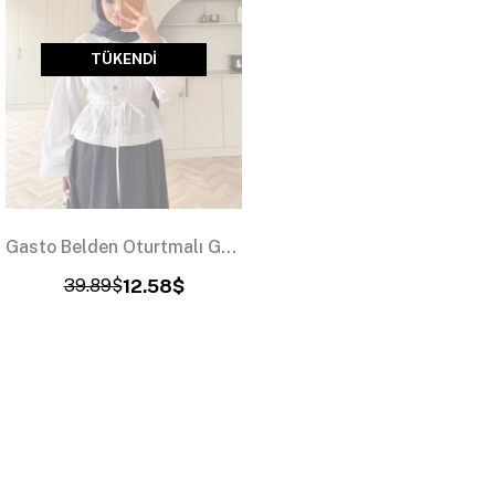
TÜKENDI
Gasto Belden Oturtmalı Gömlek Beyaz (2015)
39.89$
12.58$