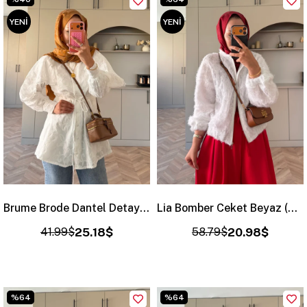
YENI
YENI
ÜRÜN
ÜRÜN
Brume Brode Dantel Detaylı Gömlek Beyaz
Lia Bomber Ceket Beyaz (4523)
41.99$
25.18$
58.79$
20.98$
%64
%64