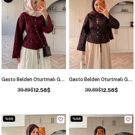
ÜRÜN
Gasto Belden Oturtmalı Gömlek Bordo (2015)
Gasto Belden Oturtmalı Gömlek Acı Kahve (2015)
39.89$
12.58$
39.89$
12.58$
%68
%68