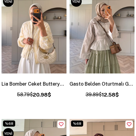
YENI
YENI
ÜRÜN
ÜRÜN
Lia Bomber Ceket Butteryellow (4523)
Gasto Belden Oturtmalı Gömlek Taş (2015)
58.79$
20.98$
39.89$
12.58$
%68
%68
YENI