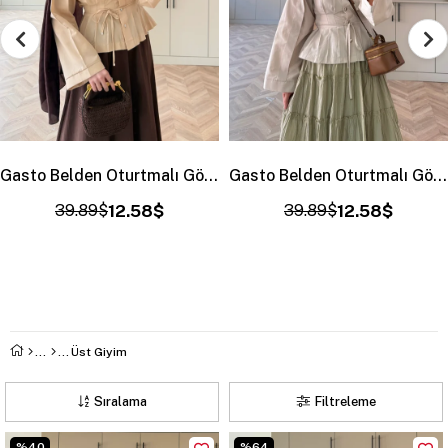
Gasto Belden Oturtmalı Gömlek Bej (2015)
Gasto Belden Oturtmalı Gömlek Taş (2015)
39.89$
12.58$
39.89$
12.58$
Üst Giyim
Sıralama
Filtreleme
%40
%64