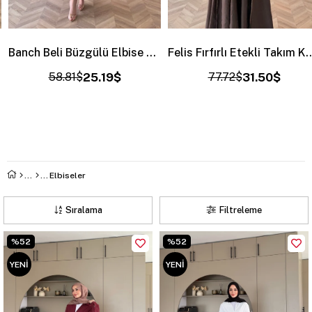
Banch Beli Büzgülü Elbise Kahve (4461)
Felis Fırfırlı Etekli Takım Kahve (3090)
58.81$
25.19$
77.72$
31.50$
Elbiseler
Sıralama
Filtreleme
%52
%52
YENI
YENI
ÜRÜN
ÜRÜN