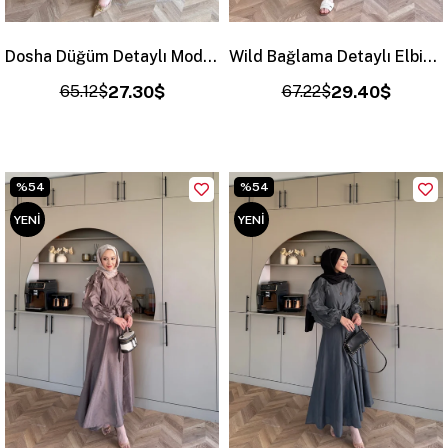
Dosha Düğüm Detaylı Modal Elbise Vizon (3016)
Wild Bağlama Detaylı Elbise Lacivert (4491)
65.12$
27.30$
67.22$
29.40$
%54
%54
YENI
YENI
ÜRÜN
ÜRÜN