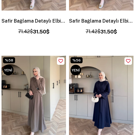
Safir Bağlama Detaylı Elbise Mürdüm (4472)
Safir Bağlama Detaylı Elbise Acı Kahve (4472)
71.42$
31.50$
71.42$
31.50$
%58
%56
YENI
YENI
ÜRÜN
ÜRÜN