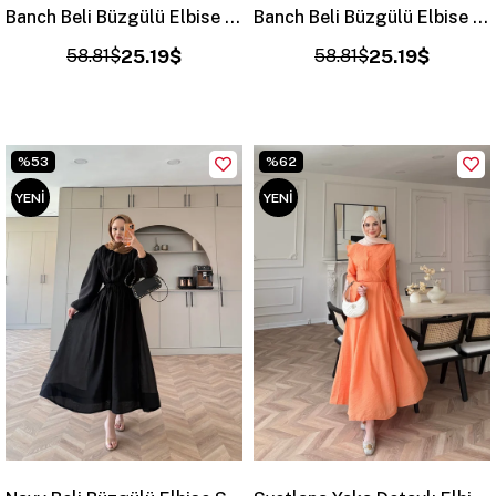
Banch Beli Büzgülü Elbise Siyah (4461)
Banch Beli Büzgülü Elbise Kahve (4461)
58.81$
25.19$
58.81$
25.19$
%53
%62
YENI
YENI
ÜRÜN
ÜRÜN