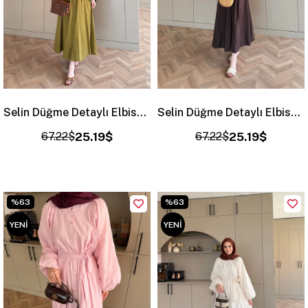
Selin Düğme Detaylı Elbise Yağ Yeşili (2277)
Selin Düğme Detaylı Elbise Acı Kahve (2277)
67.22$
25.19$
67.22$
25.19$
%63
%63
YENI
YENI
ÜRÜN
ÜRÜN