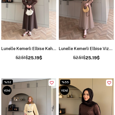
Lunelle Kemerli Elbise Kahve (4508)
Lunelle Kemerli Elbise Vizon (4508)
52.51$
25.19$
52.51$
25.19$
%52
%55
YENI
YENI
ÜRÜN
ÜRÜN