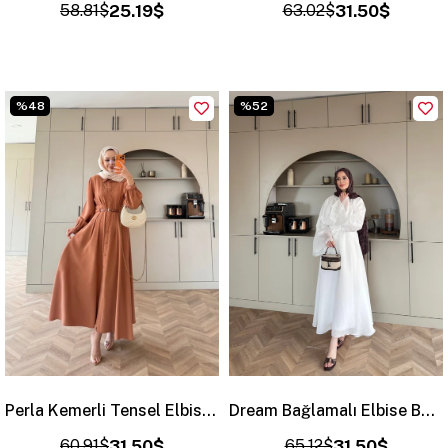
58.81$
25.19$
63.02$
31.50$
%48
%52
Perla Kemerli Tensel Elbise Kiremit (7057)
Dream Bağlamalı Elbise Beyaz (1907)
60.91$
31.50$
65.12$
31.50$