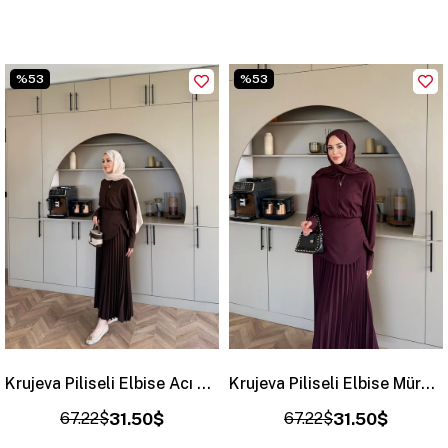
%53
%53
Krujeva Piliseli Elbise Acı Kahve (8033)
Krujeva Piliseli Elbise Mürdüm (8033)
67.22$
31.50$
67.22$
31.50$