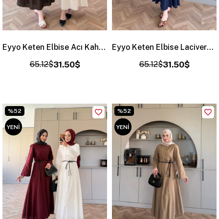
Eyyo Keten Elbise Acı Kahve (3335)
Eyyo Keten Elbise Lacivert (3335)
65.12$
31.50$
65.12$
31.50$
%52
%52
YENI
YENI
ÜRÜN
ÜRÜN