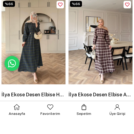
%66
%66
İlya Ekose Desen Elbise Haki (2342)
İlya Ekose Desen Elbise Acı Kahve (2342)
60.91$
20.99$
60.91$
20.99$
Anasayfa
Favorilerim
Sepetim
Üye Girişi
%67
%67