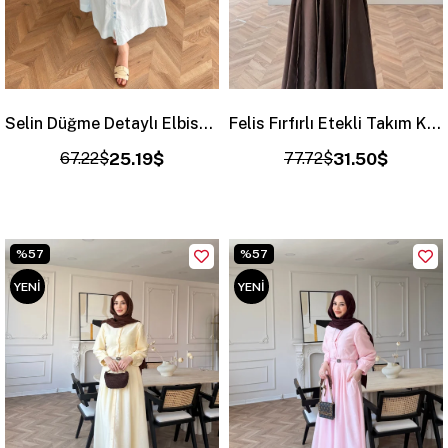
Selin Düğme Detaylı Elbise Mavi (2277)
Felis Fırfırlı Etekli Takım Kahve (3090)
67.22$
25.19$
77.72$
31.50$
%57
%57
YENI
YENI
ÜRÜN
ÜRÜN