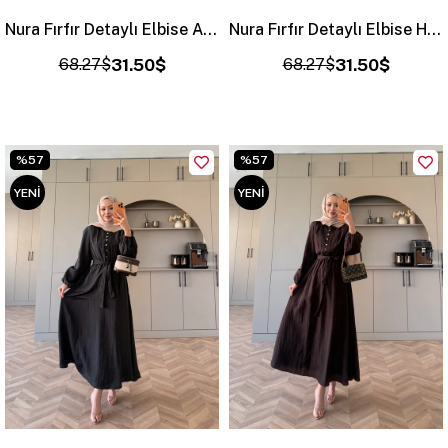
Nura Fırfır Detaylı Elbise Acı Kahve (4481)
Nura Fırfır Detaylı Elbise Haki (4481)
68.27$
31.50$
68.27$
31.50$
%57
%57
YENI
YENI
ÜRÜN
ÜRÜN