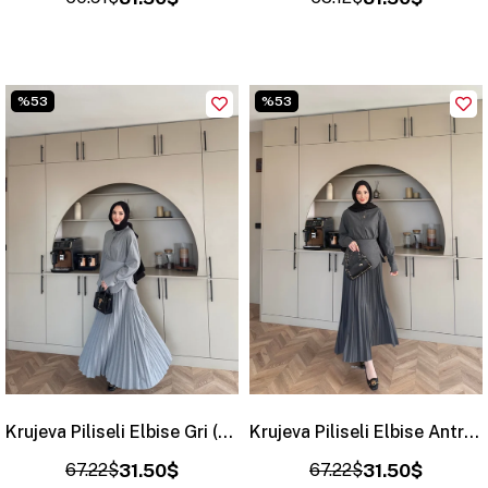
%53
%53
Krujeva Piliseli Elbise Gri (8033)
Krujeva Piliseli Elbise Antrasit (8033)
67.22$
31.50$
67.22$
31.50$