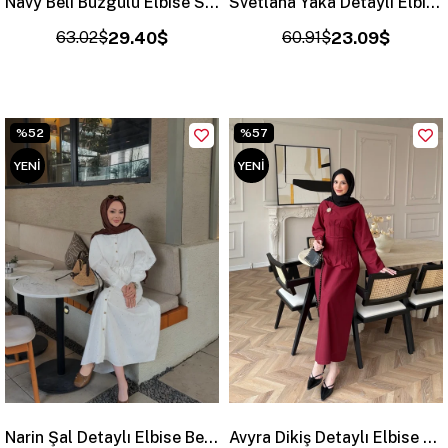
Navy Beli Büzgülü Elbise Siyah (2027)
Svetlana Yaka Detaylı Elbise Turuncu (4459)
63.02$
29.40$
60.91$
23.09$
%52
%57
YENI
YENI
ÜRÜN
ÜRÜN
Narin Şal Detaylı Elbise Beyaz (4462)
Avyra Dikiş Detaylı Elbise Bordo (1901)