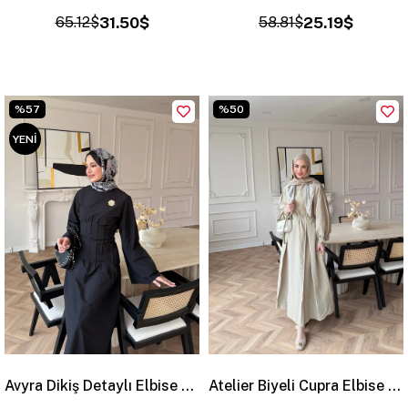
65.12$
31.50$
58.81$
25.19$
%57
%50
YENI
ÜRÜN
Avyra Dikiş Detaylı Elbise Siyah (1901)
Atelier Biyeli Cupra Elbise Yağ Yeşili (3048)