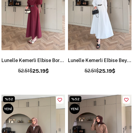
Lunelle Kemerli Elbise Bordo (4508)
Lunelle Kemerli Elbise Beyaz (4508)
52.51$
25.19$
52.51$
25.19$
%52
%52
YENI
YENI
ÜRÜN
ÜRÜN