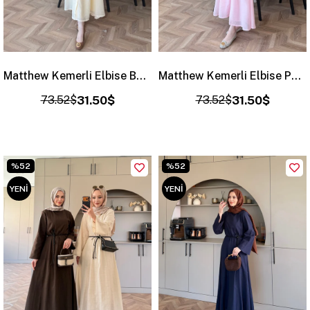
Matthew Kemerli Elbise ButterYellow (3082)
Matthew Kemerli Elbise Pembe (3082)
73.52$
31.50$
73.52$
31.50$
%52
%52
YENI
YENI
ÜRÜN
ÜRÜN