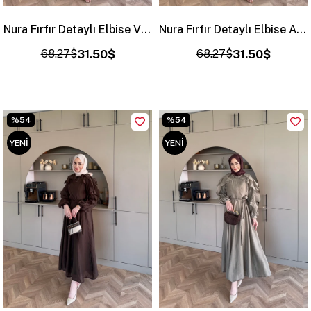
Nura Fırfır Detaylı Elbise Vizon (4481)
Nura Fırfır Detaylı Elbise Antrasit (4481)
68.27$
31.50$
68.27$
31.50$
%54
%54
YENI
YENI
ÜRÜN
ÜRÜN