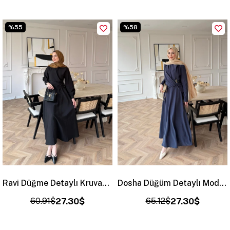
%55
%58
Ravi Düğme Detaylı Kruvaze Elbise Siyah (2011)
Dosha Düğüm Detaylı Modal Elbise Lacivert (3016)
60.91$
27.30$
65.12$
27.30$