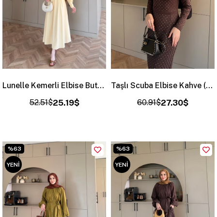
Lunelle Kemerli Elbise ButtterYellow (4508)
Taşlı Scuba Elbise Kahve (26027)
52.51$
25.19$
60.91$
27.30$
%63
%63
YENI
YENI
ÜRÜN
ÜRÜN