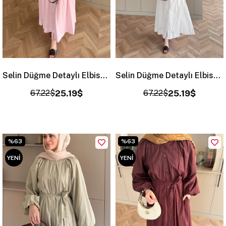
Selin Düğme Detaylı Elbise Pembe (2277)
Selin Düğme Detaylı Elbise Beyaz (2277)
67.22$
25.19$
67.22$
25.19$
%63
%63
YENI
YENI
ÜRÜN
ÜRÜN