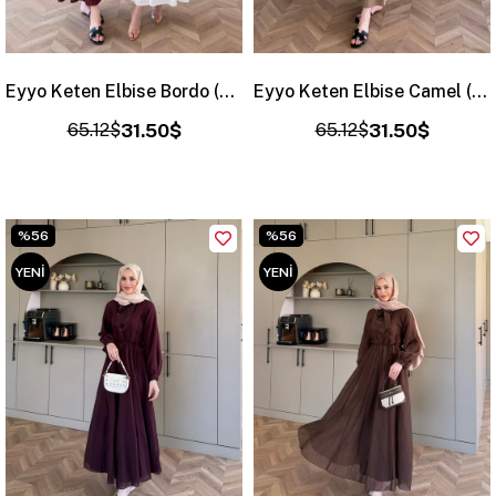
Eyyo Keten Elbise Bordo (3335)
Eyyo Keten Elbise Camel (3335)
65.12$
31.50$
65.12$
31.50$
%56
%56
YENI
YENI
ÜRÜN
ÜRÜN