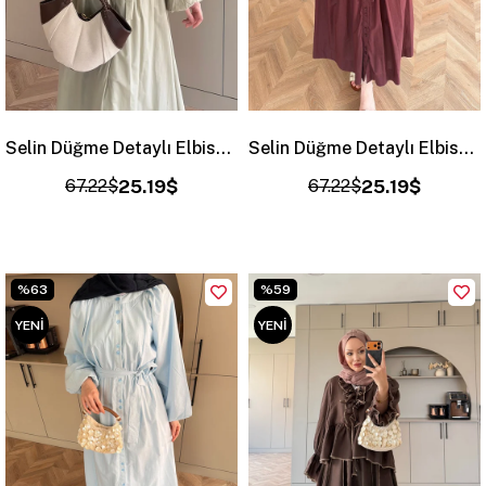
Selin Düğme Detaylı Elbise Çağla Yeşili (2277)
Selin Düğme Detaylı Elbise Mürdüm (2277)
67.22$
25.19$
67.22$
25.19$
%63
%59
YENI
YENI
ÜRÜN
ÜRÜN