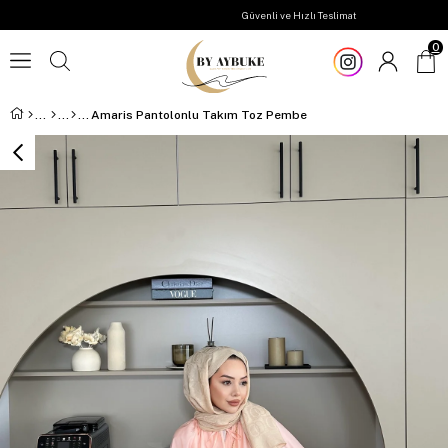
Güvenli ve Hızlı Teslimat
0
Amaris Pantolonlu Takım Toz Pembe