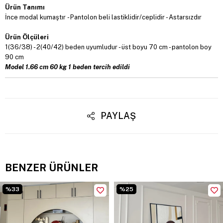
Ürün Tanımı
İnce modal kumaştır - Pantolon beli lastiklidir/ceplidir - Astarsızdır
Ürün Ölçüleri
1(36/38) - 2(40/42) beden uyumludur - üst boyu 70 cm - pantolon boy
90 cm
Model 1.66 cm 60 kg 1 beden tercih edildi
PAYLAŞ
BENZER ÜRÜNLER
%33
%25