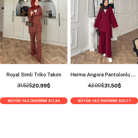
Royal Simli Triko Takım
Herme Angora Pantolonlu Takım Bordo
31.52$
20.99$
42.00$
31.50$
BÜYÜK YAZ İNDİRİMİ
BÜYÜK YAZ İNDİRİMİ
$17,84
$26,77