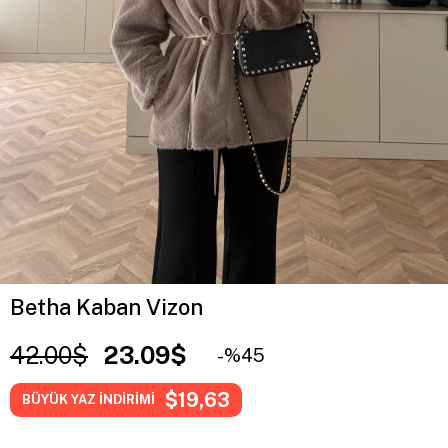
Betha Kaban Vizon
42.00$
23.09$
45
$19,63
BÜYÜK YAZ İNDİRİMİ