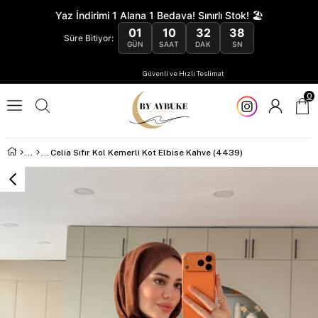
Yaz İndirimi 1 Alana 1 Bedava! Sınırlı Stok! 🏖️
01
10
32
37
Süre Bitiyor:
GÜN
SAAT
DAK
SN
Güvenli ve Hızlı Teslimat
0
Celia Sıfır Kol Kemerli Kot Elbise Kahve (4439)