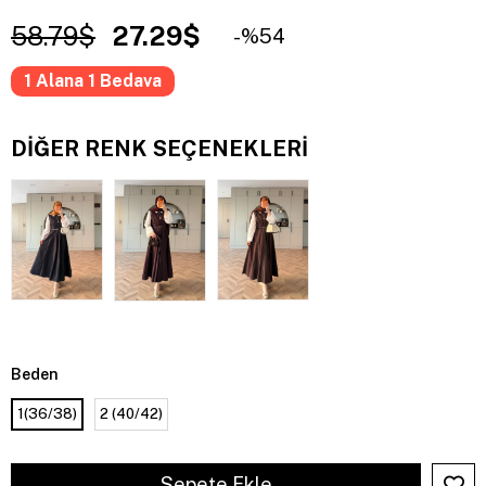
58.79$
27.29$
54
1 Alana 1 Bedava
DIĞER RENK SEÇENEKLERI
Beden
1(36/38)
2 (40/42)