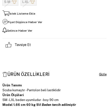
S-M
L-XL
İstek Listeme Ekle
Fiyat Düşünce Haber Ver
Gelince Haber Ver
Tavsiye Et
ÜRÜN ÖZELLIKLERI
Ürün Tanımı
Scuba kumaştır - Pantolon beli lastiklidir
Ürün Ölçüleri
SM - LXL beden uyumludur - boy 90 cm
Model 1.66 cm 60 kg S
M
Beden tercih edilmiştir