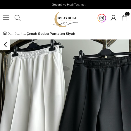
Güvenli ve Hızlı Teslimat
0
Çımalı Scuba Pantolon Siyah