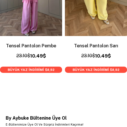
Tensel Pantolon Pembe
Tensel Pantolon Sarı
23.10$
10.49$
23.10$
10.49$
BÜYÜK YAZ İNDİRİMİ
BÜYÜK YAZ İNDİRİMİ
$8,92
$8,92
By Aybuke Bültenine Üye Ol
E-Bültenimize Üye Ol Ve Sürpriz İndirimleri Kaçırma!