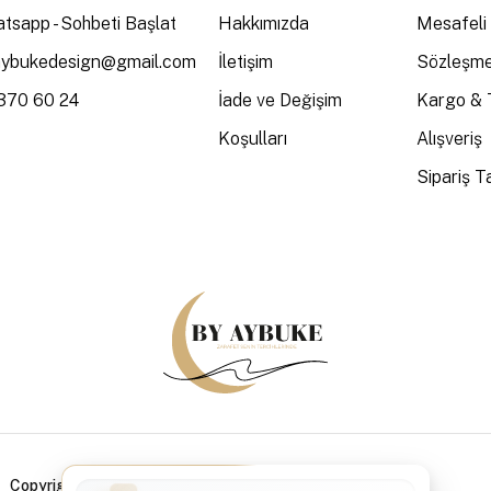
tsapp - Sohbeti Başlat
Hakkımızda
Mesafeli 
aybukedesign@gmail.com
İletişim
Sözleşme
370 60 24
İade ve Değişim
Kargo & 
Koşulları
Alışveriş
Sipariş Ta
Copyright © 2026 By Aybüke / All Rights Reserved.