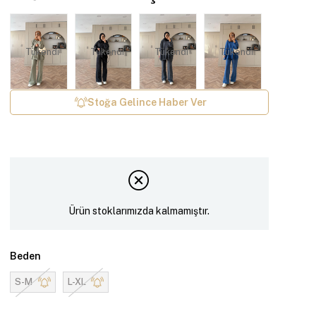
Tükendi
Tükendi
Tükendi
Tükendi
Stoğa Gelince Haber Ver
Ürün stoklarımızda kalmamıştır.
Beden
S-M
L-XL