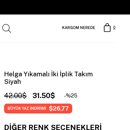
0
KARGOM NEREDE
Helga Yıkamalı İki İplik Takım
Siyah
42.00$
31.50$
25
$26,77
BÜYÜK YAZ İNDİRİMİ
DIĞER RENK SEÇENEKLERI