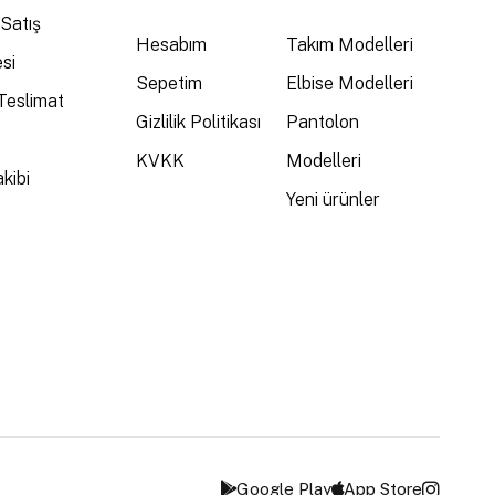
Satış
Hesabım
Takım Modelleri
si
Sepetim
Elbise Modelleri
Teslimat
Gizlilik Politikası
Pantolon
KVKK
Modelleri
kibi
Yeni ürünler
Google Play
App Store