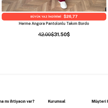
$26,77
BÜYÜK YAZ İNDİRİMİ
Herme Angora Pantolonlu Takım Bordo
42.00$
31.50$
a mı ihtiyacın var?
Kurumsal
Müşteri 