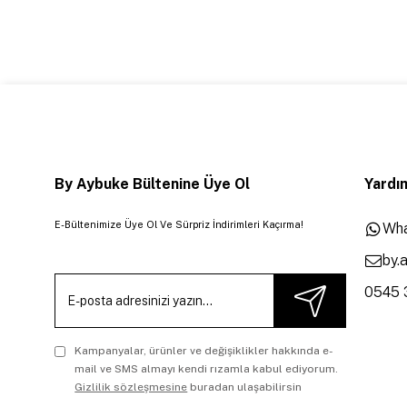
By Aybuke Bültenine Üye Ol
Yardım
E-Bültenimize Üye Ol Ve Sürpriz İndirimleri Kaçırma!
Wha
by.
0545 
Kampanyalar, ürünler ve değişiklikler hakkında e-
mail ve SMS almayı kendi rızamla kabul ediyorum.
Gizlilik sözleşmesine
buradan ulaşabilirsin