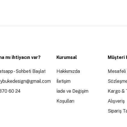
a mı ihtiyacın var?
Kurumsal
Müşteri 
tsapp - Sohbeti Başlat
Hakkımızda
Mesafeli 
aybukedesign@gmail.com
İletişim
Sözleşme
370 60 24
İade ve Değişim
Kargo & 
Koşulları
Alışveriş
Sipariş Ta