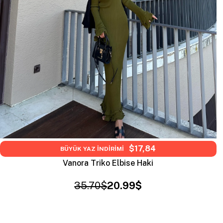
$17,84
BÜYÜK YAZ İNDİRİMİ
Vanora Triko Elbise Haki
35.70$
20.99$