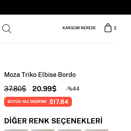
0
KARGOM NEREDE
Moza Triko Elbise Bordo
37.80$
20.99$
44
$17,84
BÜYÜK YAZ İNDİRİMİ
DIĞER RENK SEÇENEKLERI