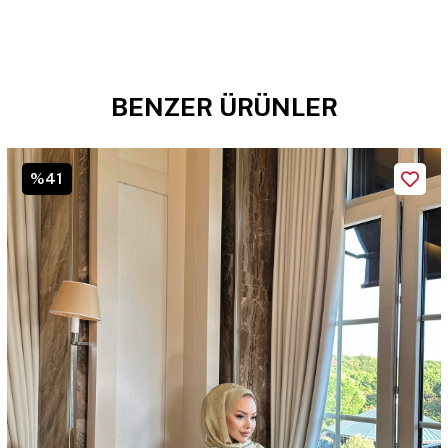
BENZER ÜRÜNLER
%41