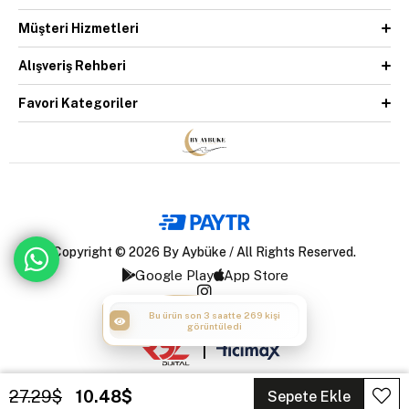
Müşteri Hizmetleri
Alışveriş Rehberi
Favori Kategoriler
Copyright © 2026 By Aybüke / All Rights Reserved.
Google Play
App Store
Bu ürün son 3 saatte 269 kişi
Bu ürün son 3 saatte 25 kişi sepete
görüntüledi
ekledi
|
27.29$
10.48$