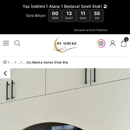
Yaz İndirimi 1 Alana 1 Bedava! Sınırlı Stok! 🏖️
00
13
11
54
Süre Bitiyor:
GÜN
SAAT
DAK
SN
Güvenli ve Hızlı Teslimat
0
Orj Marka Saten Etek Bej