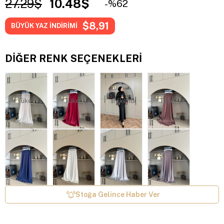
27.29$
10.48$
62
$8,91
BÜYÜK YAZ İNDİRİMİ
DIĞER RENK SEÇENEKLERI
Tükendi
Tükendi
Tükendi
Tükendi
Stoğa Gelince Haber Ver