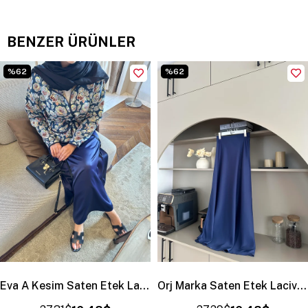
BENZER ÜRÜNLER
%62
%62
Eva A Kesim Saten Etek Lacivert
Orj Marka Saten Etek Lacivert