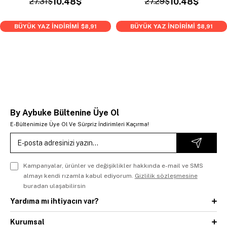
27.31$
10.48$
27.29$
10.48$
BÜYÜK YAZ İNDİRİMİ
BÜYÜK YAZ İNDİRİMİ
$8,91
$8,91
By Aybuke Bültenine Üye Ol
E-Bültenimize Üye Ol Ve Sürpriz İndirimleri Kaçırma!
Kampanyalar, ürünler ve değişiklikler hakkında e-mail ve SMS
almayı kendi rızamla kabul ediyorum.
Gizlilik sözleşmesine
buradan ulaşabilirsin
Yardıma mı ihtiyacın var?
Kurumsal