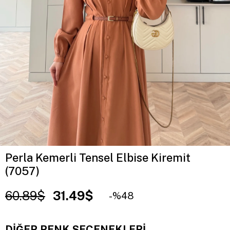
Perla Kemerli Tensel Elbise Kiremit
(7057)
60.89$
31.49$
48
DIĞER RENK SEÇENEKLERI