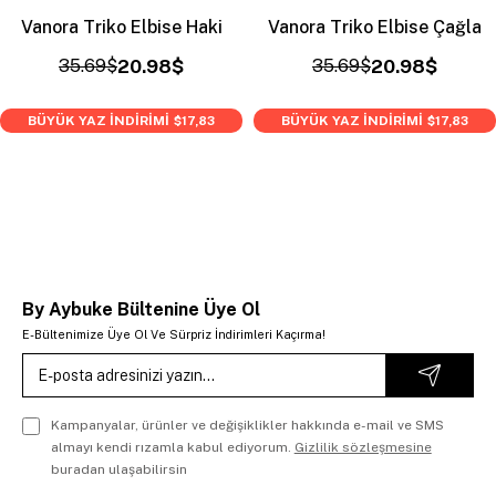
Vanora Triko Elbise Haki
Vanora Triko Elbise Çağla
35.69$
20.98$
35.69$
20.98$
BÜYÜK YAZ İNDİRİMİ
BÜYÜK YAZ İNDİRİMİ
$17,83
$17,83
By Aybuke Bültenine Üye Ol
E-Bültenimize Üye Ol Ve Sürpriz İndirimleri Kaçırma!
Kampanyalar, ürünler ve değişiklikler hakkında e-mail ve SMS
almayı kendi rızamla kabul ediyorum.
Gizlilik sözleşmesine
buradan ulaşabilirsin