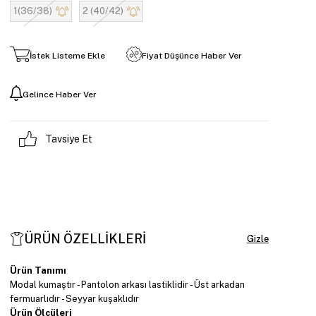
1(36/38)
2 (40/42)
İstek Listeme Ekle
Fiyat Düşünce Haber Ver
Gelince Haber Ver
Tavsiye Et
ÜRÜN ÖZELLIKLERI
Ürün Tanımı
Modal kumaştır - Pantolon arkası lastiklidir - Üst arkadan
fermuarlıdır - Seyyar kuşaklıdır
Ürün Ölçüleri