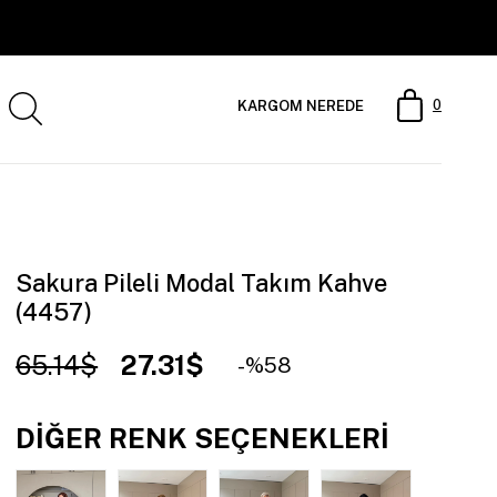
0
KARGOM NEREDE
Sakura Pileli Modal Takım Kahve
(4457)
65.14$
27.31$
58
DIĞER RENK SEÇENEKLERI