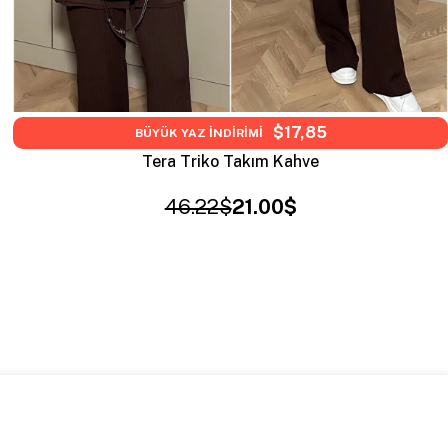
$17,85
BÜYÜK YAZ İNDİRİMİ
Tera Triko Takım Kahve
46.22$
21.00$