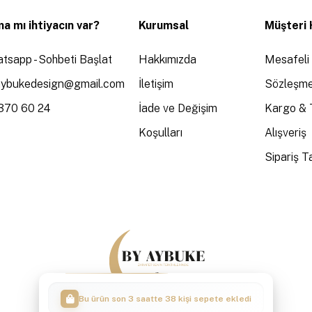
a mı ihtiyacın var?
Kurumsal
Müşteri 
tsapp - Sohbeti Başlat
Hakkımızda
Mesafeli 
aybukedesign@gmail.com
İletişim
Sözleşme
370 60 24
İade ve Değişim
Kargo & 
Koşulları
Alışveriş
Sipariş Ta
Bu ürün son 3 saatte 38 kişi sepete ekledi