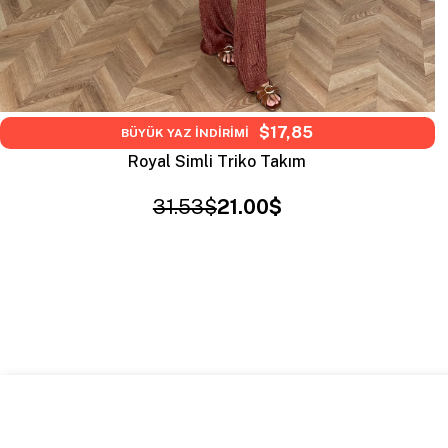
$17,85
BÜYÜK YAZ İNDİRİMİ
Royal Simli Triko Takım
31.53$
21.00$