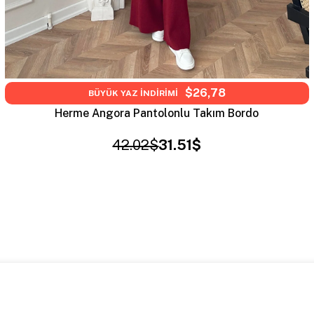
$26,78
BÜYÜK YAZ İNDİRİMİ
Herme Angora Pantolonlu Takım Bordo
42.02$
31.51$