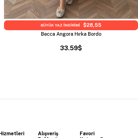
$28,55
BÜYÜK YAZ İNDİRİMİ
Becca Angora Hırka Bordo
33.59$
Hizmetleri
Alışveriş
Favori