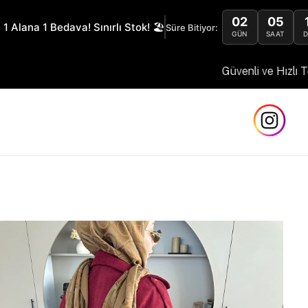
02
05
 1 Alana 1 Bedava! Sınırlı Stok! 🏖️
Süre Bitiyor:
GÜN
SAAT
Güvenli ve Hızlı Teslimat