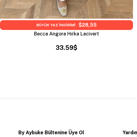
$28,55
BÜYÜK YAZ İNDİRİMİ
Becca Angora Hırka Lacivert
33.59$
By Aybuke Bültenine Üye Ol
Yardım