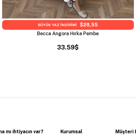
$28,55
BÜYÜK YAZ İNDİRİMİ
Becca Angora Hırka Pembe
33.59$
a mı ihtiyacın var?
Kurumsal
Müşteri 