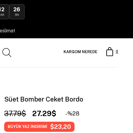
12
24
DAK
SN
0
KARGOM NEREDE
Süet Bomber Ceket Bordo
37.79$
27.29$
28
$23,20
BÜYÜK YAZ İNDİRİMİ