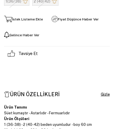
1(36/38)
2 (40/42)
İstek Listeme Ekle
Fiyat Düşünce Haber Ver
Gelince Haber Ver
Tavsiye Et
ÜRÜN ÖZELLIKLERI
Ürün Tanımı
Süet kumaştır - Astarlıdır - Fermuarlıdır
Ürün Ölçüleri
1 (36-38) - 2 (40-42) beden uyumludur - boy 60 cm