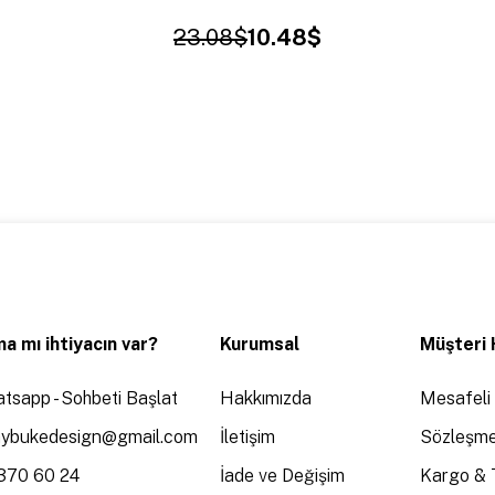
23.08$
10.48$
a mı ihtiyacın var?
Kurumsal
Müşteri 
tsapp - Sohbeti Başlat
Hakkımızda
Mesafeli 
aybukedesign@gmail.com
İletişim
Sözleşme
370 60 24
İade ve Değişim
Kargo & 