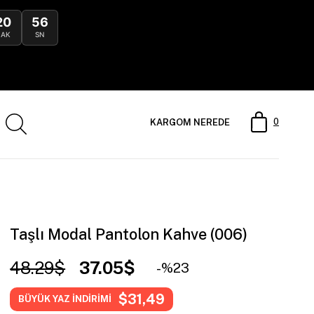
20
54
DAK
SN
0
KARGOM NEREDE
Taşlı Modal Pantolon Kahve (006)
48.29$
37.05$
23
$31,49
BÜYÜK YAZ İNDİRİMİ