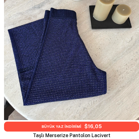
$16,05
BÜYÜK YAZ İNDİRİMİ
Taşlı Merserize Pantolon Lacivert