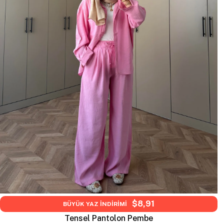
$8,91
BÜYÜK YAZ İNDİRİMİ
Tensel Pantolon Pembe