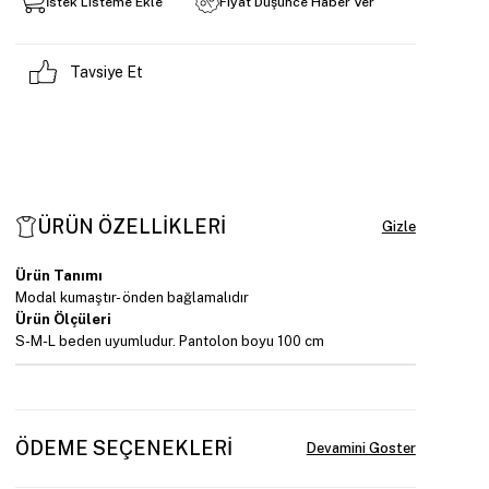
İstek Listeme Ekle
Fiyat Düşünce Haber Ver
Tavsiye Et
ÜRÜN ÖZELLIKLERI
Ürün Tanımı
Modal kumaştır- önden bağlamalıdır
Ürün Ölçüleri
S-M-L beden uyumludur. Pantolon boyu 100 cm
ÖDEME SEÇENEKLERI