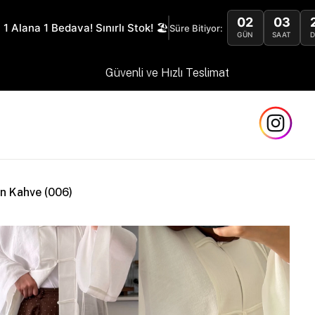
02
03
 1 Alana 1 Bedava! Sınırlı Stok! 🏖️
Süre Bitiyor:
GÜN
SAAT
Güvenli ve Hızlı Teslimat
on Kahve (006)