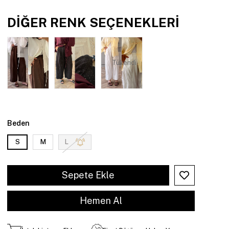
DIĞER RENK SEÇENEKLERI
Tükendi
Beden
S
M
L