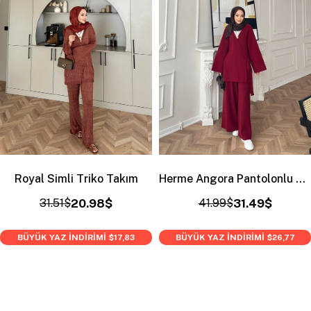
Royal Simli Triko Takım
Herme Angora Pantolonlu Takım Bordo
31.51$
20.98$
41.99$
31.49$
BÜYÜK YAZ İNDİRİMİ
BÜYÜK YAZ İNDİRİMİ
$17,83
$26,77