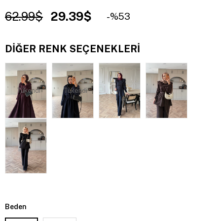
62.99$
29.39$
53
DIĞER RENK SEÇENEKLERI
Tükendi
Tükendi
Beden