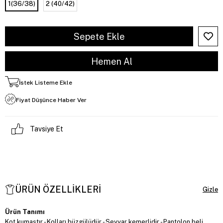
1(36/38)
2 (40/42)
İstek Listeme Ekle
Fiyat Düşünce Haber Ver
Tavsiye Et
ÜRÜN ÖZELLIKLERI
Ürün Tanımı
Kot kumaştır - Kolları büzgülüdür - Seyyar kemerlidir - Pantolon beli