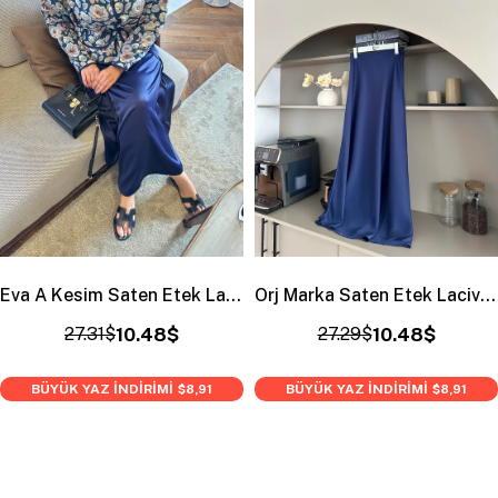
Eva A Kesim Saten Etek Lacivert
Orj Marka Saten Etek Lacivert
27.31$
10.48$
27.29$
10.48$
BÜYÜK YAZ İNDİRİMİ
BÜYÜK YAZ İNDİRİMİ
$8,91
$8,91