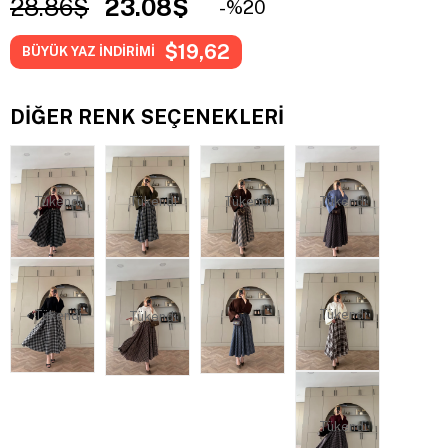
28.86$
23.08$
20
$19,62
BÜYÜK YAZ İNDİRİMİ
DIĞER RENK SEÇENEKLERI
Tükendi
Tükendi
Tükendi
Tükendi
Tükendi
Tükendi
Tükendi
Tükendi