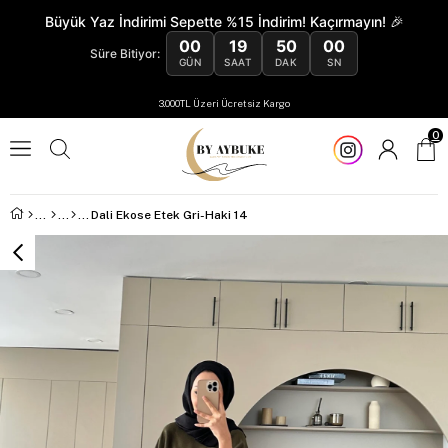
Büyük Yaz İndirimi Sepette %15 İndirim! Kaçırmayın! 🎉
00
19
50
00
Süre Bitiyor:
GÜN
SAAT
DAK
SN
3.000TL Üzeri Ücretsiz Kargo
0
Dali Ekose Etek Gri-Haki 14