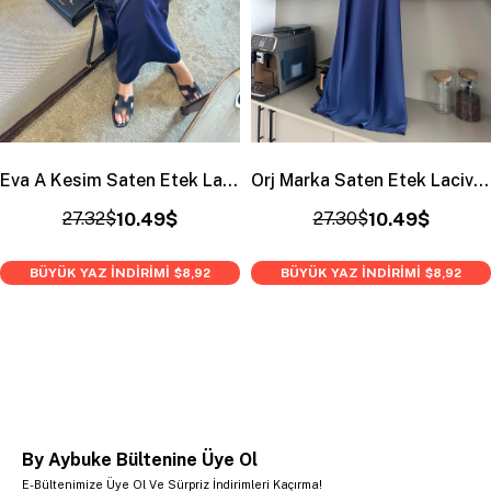
Eva A Kesim Saten Etek Lacivert
Orj Marka Saten Etek Lacivert
27.32$
10.49$
27.30$
10.49$
BÜYÜK YAZ İNDİRİMİ
BÜYÜK YAZ İNDİRİMİ
$8,92
$8,92
By Aybuke Bültenine Üye Ol
E-Bültenimize Üye Ol Ve Sürpriz İndirimleri Kaçırma!