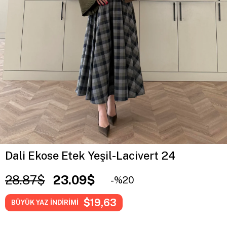
Dali Ekose Etek Yeşil-Lacivert 24
28.87$
23.09$
20
$19,63
BÜYÜK YAZ İNDİRİMİ