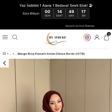
Yaz İndirimi 1 Alana 1 Bedava! Sınırlı Stok! 🏖️
00
14
49
17
Süre Bitiyor:
GÜN
SAAT
DAK
SN
Güvenli ve Hızlı Teslimat
0
Marge Broş Kemerli Keten Elbise Bordo (1078)