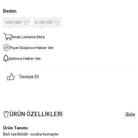
Beden
1(36/38)
2 (40/42)
İstek Listeme Ekle
Fiyat Düşünce Haber Ver
Gelince Haber Ver
Tavsiye Et
ÜRÜN ÖZELLIKLERI
Ürün Tanımı
Beli lastiklidir - scuba kumaştır