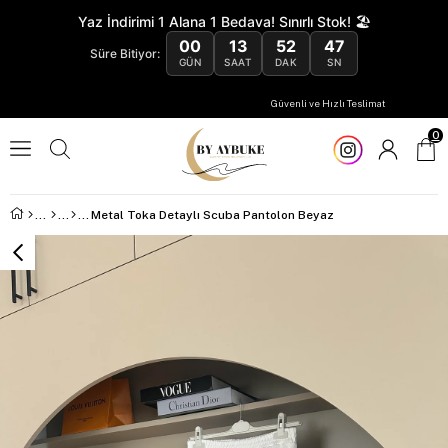
Yaz İndirimi 1 Alana 1 Bedava! Sınırlı Stok! 🏖️
00
13
52
47
Süre Bitiyor:
GÜN
SAAT
DAK
SN
Güvenli ve Hızlı Teslimat
0
Metal Toka Detaylı Scuba Pantolon Beyaz