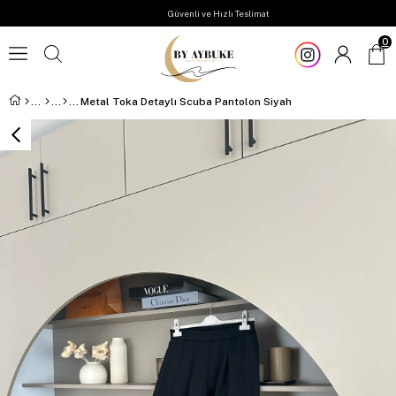
Güvenli ve Hızlı Teslimat
0
Metal Toka Detaylı Scuba Pantolon Siyah