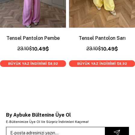
Tensel Pantolon Pembe
Tensel Pantolon Sarı
23.10$
10.49$
23.10$
10.49$
BÜYÜK YAZ İNDİRİMİ
BÜYÜK YAZ İNDİRİMİ
$8,92
$8,92
By Aybuke Bültenine Üye Ol
E-Bültenimize Üye Ol Ve Sürpriz İndirimleri Kaçırma!